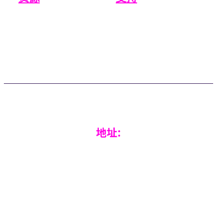
知识库
提交工单
常见问题解答
实时支持
更新
客户案例
地址:
RADical Systems (UK) Ltd.
Altec House, Unit 25 Parklands,
Railton Road, Guildford,
GU2 9JX,
United Kingdom