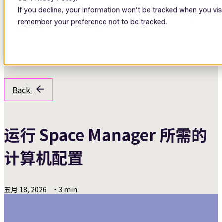
If you decline, your information won’t be tracked when you visi
Open main navigation
remember your preference not to be tracked.
Back
运行 Space Manager 所需的
计算机配置
五月 18, 2026
•
3 min