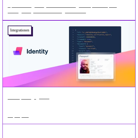
Space Manager ist jetzt mit DocuSign kompatibel Space
Manager ist jetzt mit Docusign für die ...
Integrationen
•
1 min
Mai 18, 2026
Stripe-Update
Stripe ID Verification Tool und Stripe-Terminals Stripe ist eine