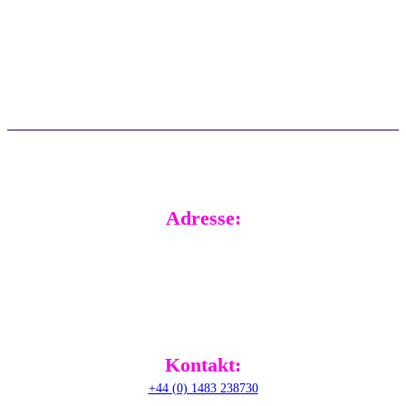
Wissensdatenbank
Ein Ticket erstellen
Häufig gestellte Fragen
Echtzeit-Support
Aktualisierungen
Kundenberichte
Adresse:
RADical Systems (UK) Ltd.
Altec House, Unit 25 Parklands,
Railton Road, Guildford,
GU2 9JX,
United Kingdom
Kontakt:
+44 (0) 1483 238730