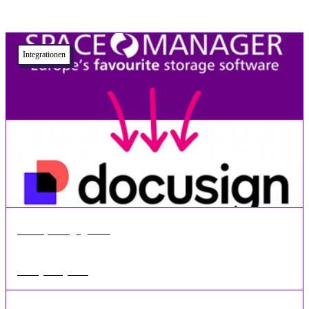
Related articles
Integrationen
•
1 min
Mai 18, 2026
Docusign-Integration