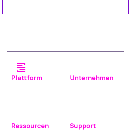
bekannte Zahlungsplattform, mit ...
Plattform
Unternehmen
Betrieb
Warum Space Manager?
Zahlungen
Preise
Berichterstattung
Integrationen
Ressourcen
Support