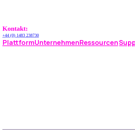
GU2 9JX,
United Kingdom
Kontakt:
+44 (0) 1483 238730
Plattform
Unternehmen
Ressourcen
Supp
Betrieb
Warum Space Manager?
Wissensdatenbank
Ein Ticke
Zahlungen
Preise
Häufig gestellte Fragen
Echtzeit
Berichterstattung
Aktualisierungen
Integrationen
Kundenberichte