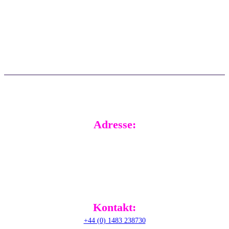
Wissensdatenbank
Ein Ticket erstellen
Häufig gestellte Fragen
Echtzeit-Support
Aktualisierungen
Kundenberichte
Adresse:
RADical Systems (UK) Ltd.
Altec House, Unit 25 Parklands,
Railton Road, Guildford,
GU2 9JX,
United Kingdom
Kontakt:
+44 (0) 1483 238730