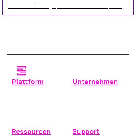
In diesem Jahr gibt es noch viele weitere
Branchenveranstaltungen, und wir freuen uns darauf, alle ...
Plattform
Unternehmen
Betrieb
Warum Space Manager?
Zahlungen
Preise
Berichterstattung
Integrationen
Ressourcen
Support