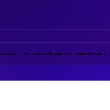
s gestionando las operaciones, los pagos y los informes desde una únic