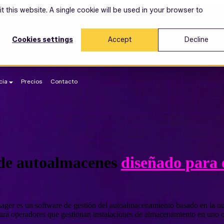
t this website. A single cookie will be used in your browser to
orma
¿Por qué Space Manager?
Show submenu for Recursos
Recursos
Cookies settings
Accept
Decline
cia
Precios
Contacto
 de autoalmacenes
diseñado para 
ger es un software de gestión del autoalmacenamiento basado en la n
ara operadores que gestionan instalaciones de almacenamiento en uno o