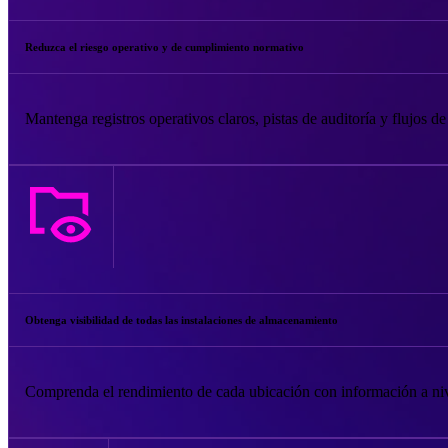
Reduzca el riesgo operativo y de cumplimiento normativo
Mantenga registros operativos claros, pistas de auditoría y flujos d
Obtenga visibilidad de todas las instalaciones de almacenamiento
Comprenda el rendimiento de cada ubicación con información a nive