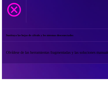
Sustituya las hojas de cálculo y los sistemas desconectados
Olvídese de las herramientas fragmentadas y las soluciones manuale