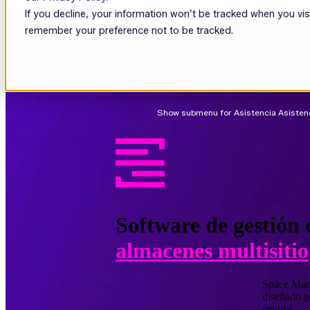
If you decline, your information won’t be tracked when you visi
remember your preference not to be tracked.
Show submenu for Plataforma
Plataf
Show submenu for Asistencia
Asisten
Software de gestión
almacenes multisitio
Space Mana
diseñado p
centros.