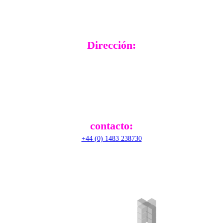
Dirección:
RADical Systems (UK) Ltd.
Altec House, Unit 25 Parklands,
Railton Road, Guildford,
GU2 9JX,
United Kingdom
contacto:
+44 (0) 1483 238730