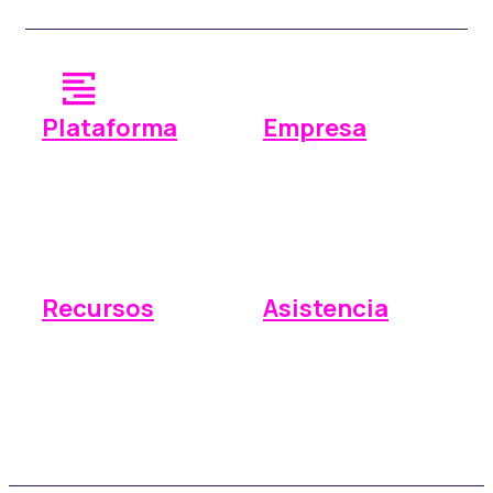
Plataforma
Empresa
Operaciones
¿Por qué Space Manager?
Pagos
Precios
Informes
Integraciones
Recursos
Asistencia
Base de conocimientos
Enviar una solicitud
Preguntas frecuentes
Asistencia en tiempo real
Actualizaciones
Testimonios de clientes