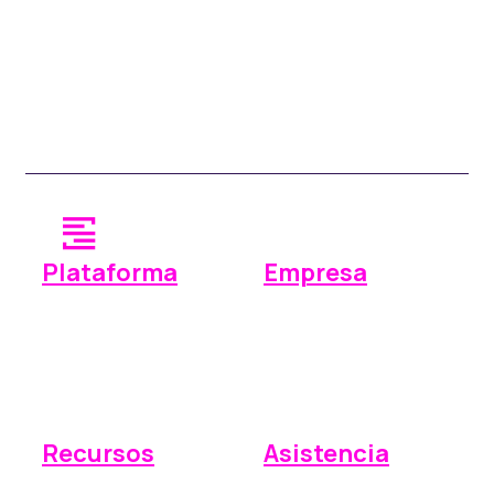
Plataforma
Empresa
Operaciones
¿Por qué Space Manager?
Pagos
Precios
Informes
Integraciones
Recursos
Asistencia
Base de conocimientos
Enviar una solicitud