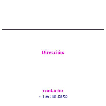
Preguntas frecuentes
Asistencia en tiempo real
Actualizaciones
Testimonios de clientes
Dirección:
RADical Systems (UK) Ltd.
Altec House, Unit 25 Parklands,
Railton Road, Guildford,
GU2 9JX,
United Kingdom
contacto:
+44 (0) 1483 238730