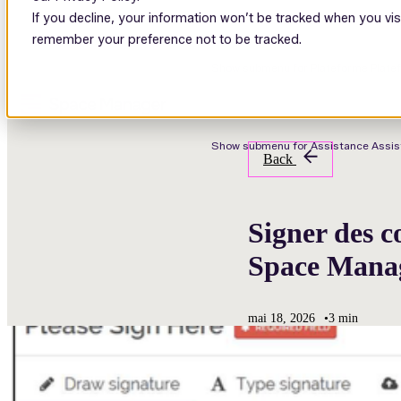
If you decline, your information won’t be tracked when you visi
remember your preference not to be tracked.
Show submenu for Plateforme
Plate
Show submenu for Assistance
Assi
Back
Signer des c
Space Mana
mai 18, 2026
•
3 min