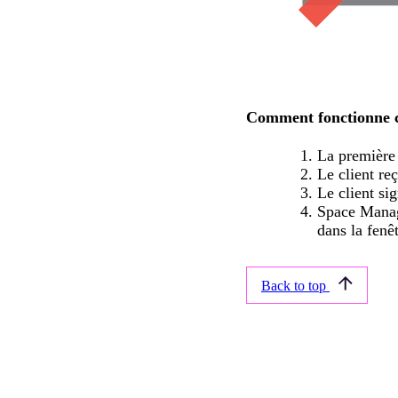
Comment fonctionne ce
La première 
Le client re
Le client si
Space Manage
dans la fenêt
Back to top