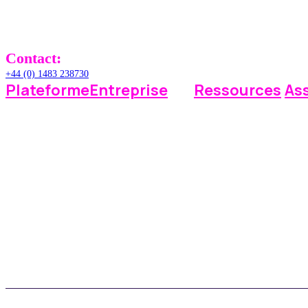
United Kingdom
Contact:
+44 (0) 1483 238730
Plateforme
Entreprise
Ressources
As
Opérations
Pourquoi Space Manager ?
Base de connaissances
Envoy
Paiements
Tarifs
Foire aux questions
Assis
Rapports
Mises à jour
Intégrations
Témoignages de clients
©RADical Systems (UK) Ltd 2026. Tous droits réservés. |
Politique de confid