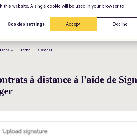
t this website. A single cookie will be used in your browser to
forme
Pourquoi nous
Show submenu for Ressources
Ressources
Cookies settings
Accept
Decline
stance
Tarifs
Contact
ontrats à distance à l'aide de Sig
ger