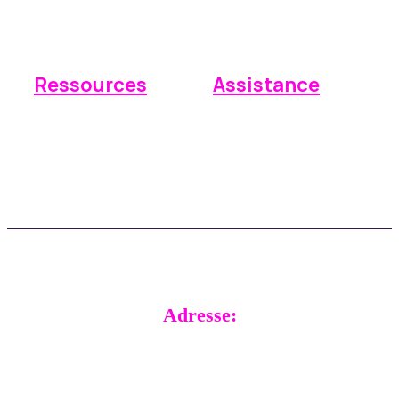
Rapports
Intégrations
Ressources
Assistance
Base de connaissances
Envoyer une demande d'assistance
Foire aux questions
Assistance en temps réel
Mises à jour
Témoignages de clients
Adresse:
RADical Systems (UK) Ltd.
Altec House, Unit 25 Parklands,
Railton Road, Guildford,
GU2 9JX,
United Kingdom