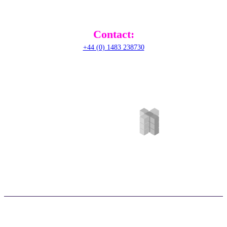
Contact:
+44 (0) 1483 238730
©RADical Systems (UK) Ltd 2026. Tous droits réservés. |
Politique de
confidentialité