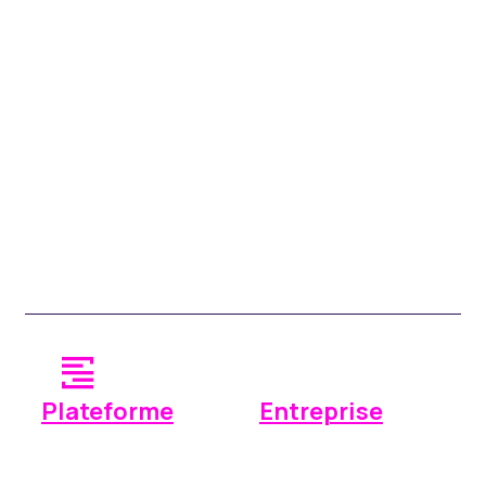
Related articles
Plateforme
Entreprise
Opérations
Pourquoi Space Manager ?
Paiements
Tarifs