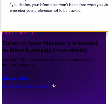
If you decline, your information won’t be tracked when you visi
Open main navigation
remember your preference not to be tracked.
INTEGRACJE
Zintegruj Space Manager z systemami,
na których polegają Twoje obiekty
Połącz płatności, umowy i kontrolę dostępu w ramach jednej
platformy operacyjnej.
Zarezerwuj demo
Przeglądaj wszystkie integracje