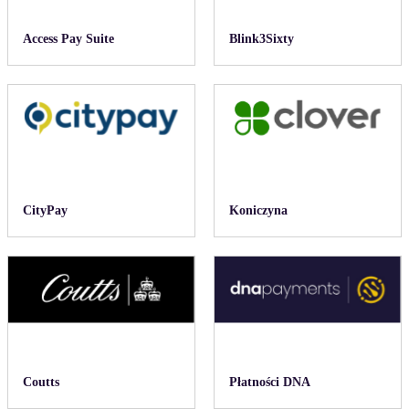
Access Pay Suite
Blink3Sixty
CityPay
Koniczyna
Coutts
Płatności DNA