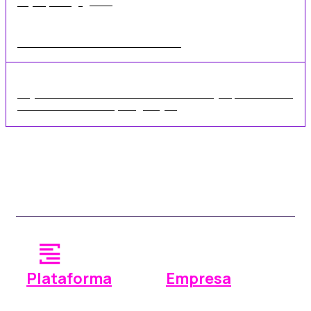
•
2 min
may 18, 2026
Eventos sobre el sector del almacenamiento 2023
Hay muchos más eventos del sector este año y esperamos ver a
todos nuestros clientes, antiguos y ...
Plataforma
Empresa
Operaciones
¿Por qué Space Manager?