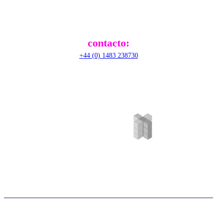
GU2 9JX,
United Kingdom
contacto:
+44 (0) 1483 238730
©RADical Systems (UK) Ltd 2026. Todos los derechos reservados. |
Política de privacidad