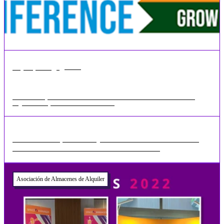
•
1 min
may 18, 2026
Charla sobre precios dinámicos en la Conferencia sobre Almacenamiento en
Régimen de Alquiler del Reino Unido 2020
Rennie Schafer, Director Ejecutivo de la SSA Reino Unido
anunció recientemente la nueva Conferencia ...
Asociación de Almacenes de Alquiler