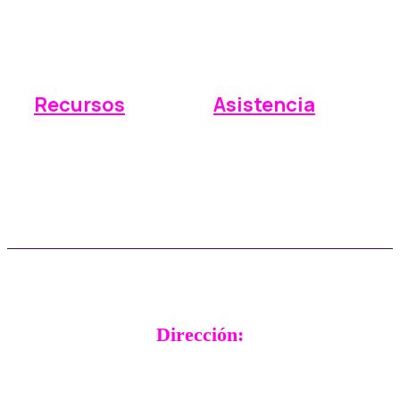
Pagos
Precios
Informes
Integraciones
Recursos
Asistencia
Base de conocimientos
Enviar una solicitud
Preguntas frecuentes
Asistencia en tiempo real
Actualizaciones
Testimonios de clientes
Dirección:
RADical Systems (UK) Ltd.
Altec House, Unit 25 Parklands,
Railton Road, Guildford,