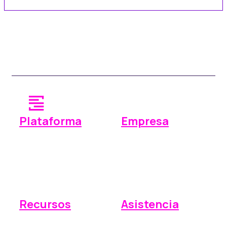
Plataforma
Empresa
Operaciones
¿Por qué Space Manager?
Pagos
Precios
Informes
Integraciones
Recursos
Asistencia
Base de conocimientos
Enviar una solicitud