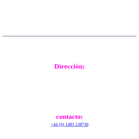
Preguntas frecuentes
Asistencia en tiempo real
Actualizaciones
Testimonios de clientes
Dirección:
RADical Systems (UK) Ltd.
Altec House, Unit 25 Parklands,
Railton Road, Guildford,
GU2 9JX,
United Kingdom
contacto:
+44 (0) 1483 238730