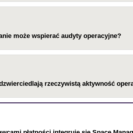
anie może wspierać audyty operacyjne?
dzwierciedlają rzeczywistą aktywność oper
tawcami płatności integruje się Space Mana