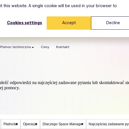
t this website. A single cookie will be used in your browser to
ma
Dlaczego Space Manager?
Show submenu for Materiały
Materiał
Cookies settings
Accept
Decline
Pomoc techniczna
Ceny
Kontakt
aleźć odpowiedzi na najczęściej zadawane pytania lub skontaktować si
zej pomocy.
Płatności
Operacje
Dlaczego Space Manager
Najczęściej zadawane py