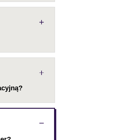
acyjną?
ger?