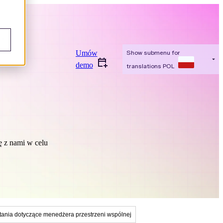
y
Umów
Show submenu for
demo
translations
POL
ę z nami w celu
tania dotyczące menedżera przestrzeni wspólnej