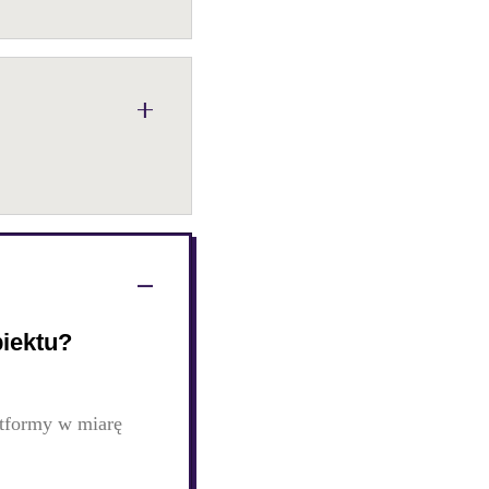
iektu?
atformy w miarę