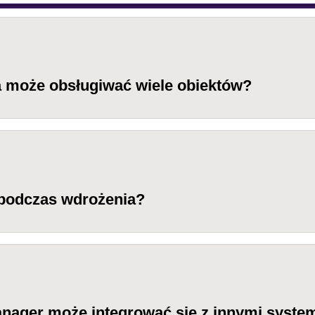
a może obsługiwać wiele obiektów?
 podczas wdrożenia?
nager może integrować się z innymi syst